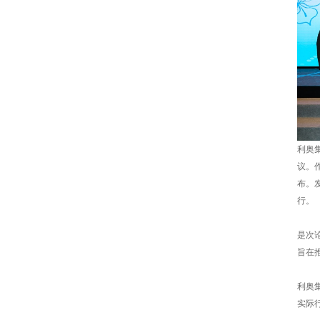
利奥
议。
布。
行。
是次
旨在
利奥
实际