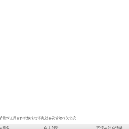
香港质量保证局合作积极推动环境,社会及管治相关倡议
与服务
自主创造
环境与社会活动