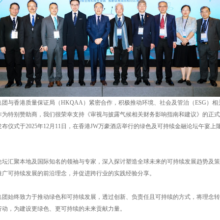
集团与香港质量保证局（HKQAA）紧密合作，积极推动环境、社会及管治（ESG）相
作为特别赞助商，我们很荣幸支持《审视与披露气候相关财务影响指南和建议》的正式
发布仪式于2025年12月11日，在香港JW万豪酒店举行的绿色及可持续金融论坛午宴上
论坛汇聚本地及国际知名的领袖与专家，深入探讨塑造全球未来的可持续发展趋势及策
推广可持续发展的前沿理念，并促进跨行业的实践经验分享。
集团始终致力于推动绿色和可持续发展，透过创新、负责任且可持续的方式，将理念转
行动，为建设更绿色、更可持续的未来贡献力量。