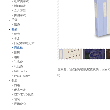
纸牌类游戏
活动套装
文具套装
拼图游戏
手袋
纸袋
礼品
贺卡
卡盒
日记本和笔记本
通讯簿
日历
相册
礼品盒
礼品袋
在利奧，我们能够提供螺旋状的，Wire
Gift Books
吧。
Photo Frames
包装
内箱
玩具包装
CD和DVD包装
包装
展示盒/架